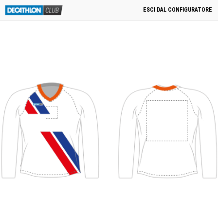
menu
0
Cart
0,00
€
PRODOTTI CORRELATI