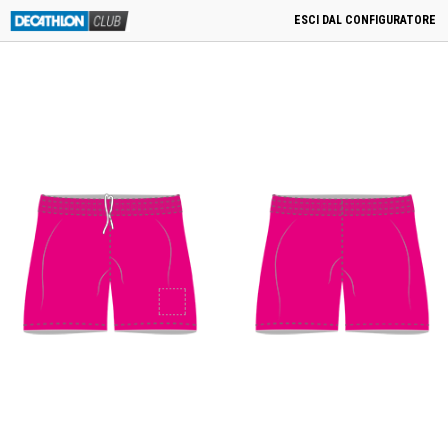
menu
0
Cart
0,00
€
PRODOTTI CORRELATI