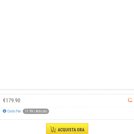
GUIDA: MODIFICARE I COLORI
Informativa breve cookie
Questo sito utilizza i cookie tecnici, per le statistiche e
di terze parti.
Condizioni Generali di Utilizzo
-
Cookies
-
Privacy
Accetta
DECATHLON ITALIA S.r.l. Unipersonale - Viale Valassina, 268 - 20851 Lissone (MB) Cap. Soc.
Euro 12.500.000 i.v. - C.F. e Iscr. Reg. Imp. Monza e Brianza 02137480964 - R.E.A. MB-1370021 -
Nega
P.IVA. 11005760159 - Direzione e coordinamento art. 2497 C.C. DECATHLON SA, Villeneuve