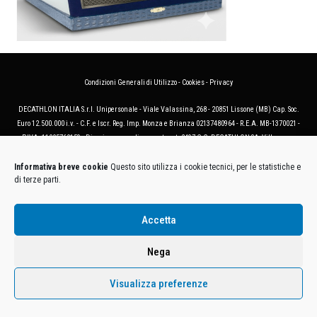
Condizioni Generali di Utilizzo
-
Cookies
-
Privacy
DECATHLON ITALIA S.r.l. Unipersonale - Viale Valassina, 268 - 20851 Lissone (MB) Cap. Soc.
Euro 12.500.000 i.v. - C.F. e Iscr. Reg. Imp. Monza e Brianza 02137480964 - R.E.A. MB-1370021 -
P.IVA. 11005760159 - Direzione e coordinamento art. 2497 C.C. DECATHLON SA, Villeneuve
D'Ascq, Francia Le foto dei prodotti presenti sul sito sono puramente esemplificative.
Informativa breve cookie
Questo sito utilizza i cookie tecnici, per le statistiche e
di terze parti.
Accetta
Nega
Visualizza preferenze