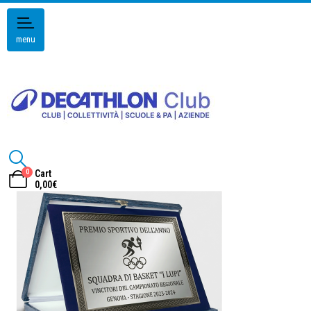
menu
0
Cart
0,00
€