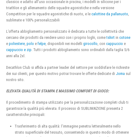
classico e adatto all’uso occasionale in piscina, i modelli in silicone per i
triathlon e gli allenamento delle squadre agonistiche e nella versione
Competition per le squadre agonistiche di nuoto, e le
calottine da pallanuoto
,
sublimate e 100% personalizzabili
L’offerta abbigliamento personalizzato è dedicata a tutte le collettività che
cercano dei prodotti da rendere unici con i proprio loghi, come
tshirt
in
cotone
e
poliestere
,
polo
e
felpe
, disponibili nei modelli
girocollo
, con
cappuccio
e
cappuccio e zip
. Tutti i prodotti abbigliamento sono ordinabili dalla taglia 5/6
anni alla 2xl.
Decathlon Club si affida a partner leader del settore per soddisfare le richieste
dei sui clienti, per questo motivo potrai trovare le offerte dedicate di
Joma
sul
nostro sito.
ELEVATA QUALITÀ DI STAMPA E MASSIMO COMFORT DI GIOCO:
Il procedimento di stampa utilizzato per la personalizzazione completi club ti
garantisce la qualità più elevata. Il processo di SUBLIMAZIONE presenta 2
caratteristiche principali:
Trasferimento di alta qualità: l’immagine penetra letteralmente nello
strato superficiale del tessuto, consentendo in questo modo di ottenere