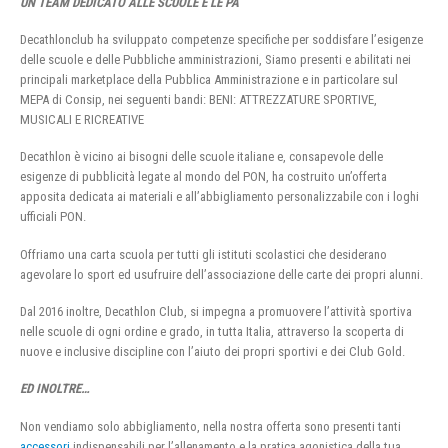
UN TEAM DEDICATO ALLE SCUOLE E LE PA
Decathlonclub ha sviluppato competenze specifiche per soddisfare l’esigenze
delle scuole e delle Pubbliche amministrazioni, Siamo presenti e abilitati nei
principali marketplace della Pubblica Amministrazione e in particolare sul
MEPA di Consip, nei seguenti bandi: BENI: ATTREZZATURE SPORTIVE,
MUSICALI E RICREATIVE
Decathlon è vicino ai bisogni delle scuole italiane e, consapevole delle
esigenze di pubblicità legate al mondo del PON, ha costruito un’offerta
apposita dedicata ai materiali e all’abbigliamento personalizzabile con i loghi
ufficiali PON.
Offriamo una carta scuola per tutti gli istituti scolastici che desiderano
agevolare lo sport ed usufruire dell’associazione delle carte dei propri alunni.
Dal 2016 inoltre, Decathlon Club, si impegna a promuovere l’attività sportiva
nelle scuole di ogni ordine e grado, in tutta Italia, attraverso la scoperta di
nuove e inclusive discipline con l’aiuto dei propri sportivi e dei Club Gold.
ED INOLTRE…
Non vendiamo solo abbigliamento, nella nostra offerta sono presenti tanti
accessori
indispensabili per l’allenamento e la pratica agonistica della tua