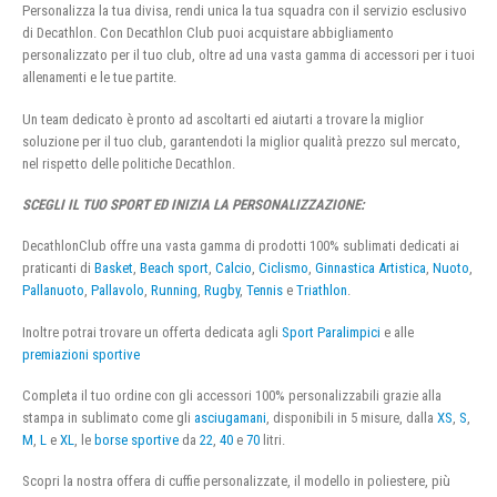
Personalizza la tua divisa, rendi unica la tua squadra con il servizio esclusivo
di Decathlon. Con Decathlon Club puoi acquistare abbigliamento
personalizzato per il tuo club, oltre ad una vasta gamma di accessori per i tuoi
allenamenti e le tue partite.
Un team dedicato è pronto ad ascoltarti ed aiutarti a trovare la miglior
soluzione per il tuo club, garantendoti la miglior qualità prezzo sul mercato,
nel rispetto delle politiche Decathlon.
SCEGLI IL TUO SPORT ED INIZIA LA PERSONALIZZAZIONE:
DecathlonClub offre una vasta gamma di prodotti 100% sublimati dedicati ai
praticanti di
Basket
,
Beach sport
,
Calcio
,
Ciclismo
,
Ginnastica Artistica
,
Nuoto
,
Pallanuoto
,
Pallavolo
,
Running
,
Rugby
,
Tennis
e
Triathlon
.
Inoltre potrai trovare un offerta dedicata agli
Sport Paralimpici
e alle
premiazioni sportive
Completa il tuo ordine con gli accessori 100% personalizzabili grazie alla
stampa in sublimato come gli
asciugamani
, disponibili in 5 misure, dalla
XS
,
S
,
M
,
L
e
XL
, le
borse sportive
da
22
,
40
e
70
litri.
Scopri la nostra offera di cuffie personalizzate, il modello in poliestere, più