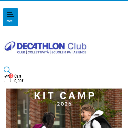
menu
0
Cart
0,00
€