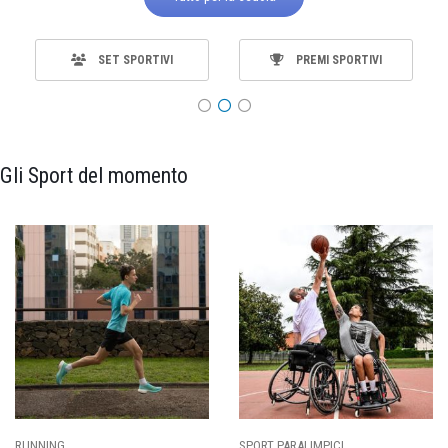
SET SPORTIVI
PREMI SPORTIVI
Gli Sport del momento
RT PARALIMPICI
CALCIO
BA