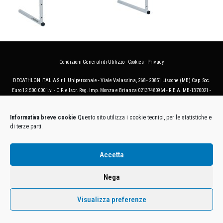
Condizioni Generali di Utilizzo
-
Cookies
-
Privacy
DECATHLON ITALIA S.r.l. Unipersonale - Viale Valassina, 268 - 20851 Lissone (MB) Cap. Soc.
Euro 12.500.000 i.v. - C.F. e Iscr. Reg. Imp. Monza e Brianza 02137480964 - R.E.A. MB-1370021 -
P.IVA. 11005760159 - Direzione e coordinamento art. 2497 C.C. DECATHLON SA, Villeneuve
D'Ascq, Francia Le foto dei prodotti presenti sul sito sono puramente esemplificative.
Informativa breve cookie
Questo sito utilizza i cookie tecnici, per le statistiche e
di terze parti.
Accetta
Nega
Visualizza preferenze