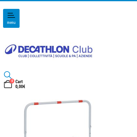
menu
0
Cart
0,00
€