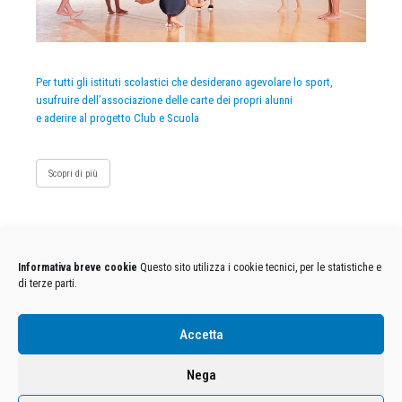
Per tutti gli istituti scolastici che desiderano agevolare lo sport,
usufruire dell’associazione delle carte dei propri alunni
e aderire al progetto Club e Scuola
Scopri di più
Informativa breve cookie
Questo sito utilizza i cookie tecnici, per le statistiche e
di terze parti.
Condizioni Generali di Utilizzo
-
Cookies
-
Privacy
Accetta
DECATHLON ITALIA S.r.l. Unipersonale - Viale Valassina, 268 - 20851 Lissone (MB) Cap. Soc.
Euro 12.500.000 i.v. - C.F. e Iscr. Reg. Imp. Monza e Brianza 02137480964 - R.E.A. MB-1370021 -
Nega
P.IVA. 11005760159 - Direzione e coordinamento art. 2497 C.C. DECATHLON SA, Villeneuve