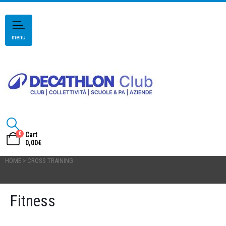
menu
0
Cart
0,00
€
HOME > CROSS TRAINING
Fitness