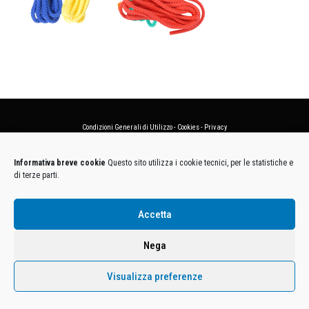
Condizioni Generali di Utilizzo
-
Cookies
-
Privacy
DECATHLON ITALIA S.r.l. Unipersonale - Viale Valassina, 268 - 20851 Lissone (MB) Cap. Soc.
Informativa breve cookie
Questo sito utilizza i cookie tecnici, per le statistiche e
Euro 12.500.000 i.v. - C.F. e Iscr. Reg. Imp. Monza e Brianza 02137480964 - R.E.A. MB-1370021 -
di terze parti.
P.IVA. 11005760159 - Direzione e coordinamento art. 2497 C.C. DECATHLON SA, Villeneuve
D'Ascq, Francia Le foto dei prodotti presenti sul sito sono puramente esemplificative.
Accetta
Nega
Visualizza preferenze