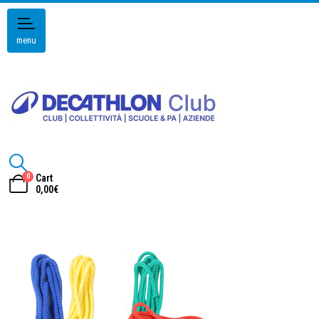
menu
0
Cart
0,00
€