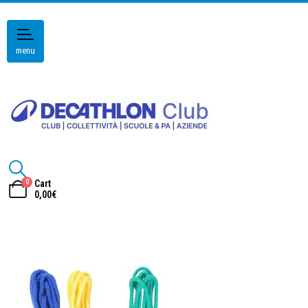
menu
0
Cart
0,00
€