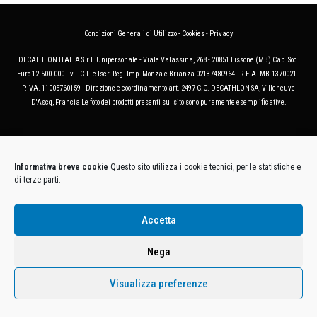
Condizioni Generali di Utilizzo
-
Cookies
-
Privacy
DECATHLON ITALIA S.r.l. Unipersonale - Viale Valassina, 268 - 20851 Lissone (MB) Cap. Soc.
Euro 12.500.000 i.v. - C.F. e Iscr. Reg. Imp. Monza e Brianza 02137480964 - R.E.A. MB-1370021 -
P.IVA. 11005760159 - Direzione e coordinamento art. 2497 C.C. DECATHLON SA, Villeneuve
D'Ascq, Francia Le foto dei prodotti presenti sul sito sono puramente esemplificative.
Informativa breve cookie
Questo sito utilizza i cookie tecnici, per le statistiche e
di terze parti.
Accetta
Nega
Visualizza preferenze