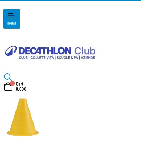
menu
0
Cart
0,00
€