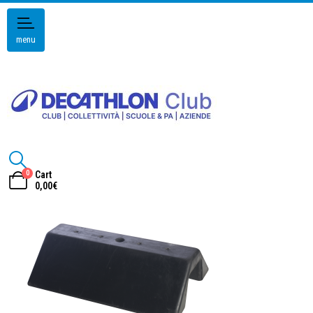
menu
0
Cart
0,00
€