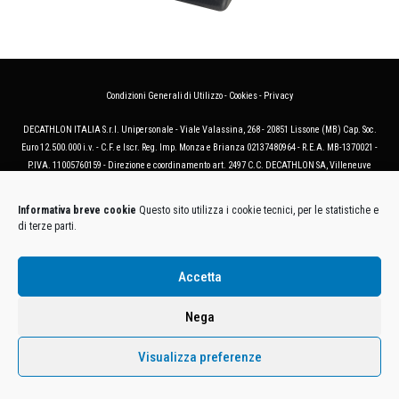
Condizioni Generali di Utilizzo
-
Cookies
-
Privacy
DECATHLON ITALIA S.r.l. Unipersonale - Viale Valassina, 268 - 20851 Lissone (MB) Cap. Soc.
Euro 12.500.000 i.v. - C.F. e Iscr. Reg. Imp. Monza e Brianza 02137480964 - R.E.A. MB-1370021 -
P.IVA. 11005760159 - Direzione e coordinamento art. 2497 C.C. DECATHLON SA, Villeneuve
D'Ascq, Francia Le foto dei prodotti presenti sul sito sono puramente esemplificative.
Informativa breve cookie
Questo sito utilizza i cookie tecnici, per le statistiche e
di terze parti.
Accetta
Nega
Visualizza preferenze