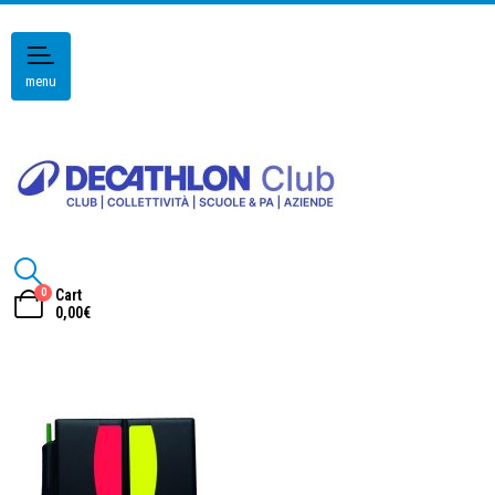
menu
0
Cart
0,00
€