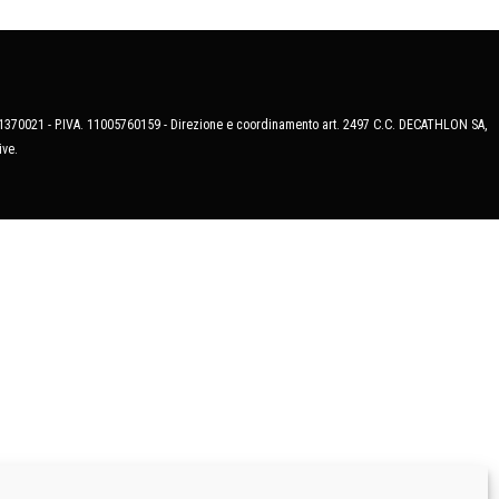
MB-1370021 - P.IVA. 11005760159 - Direzione e coordinamento art. 2497 C.C. DECATHLON SA,
ive.