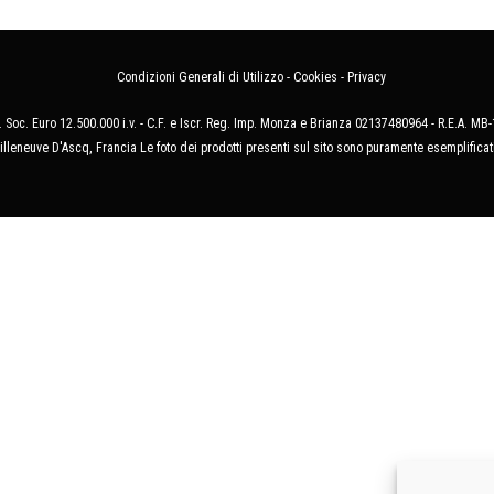
Condizioni Generali di Utilizzo
-
Cookies
-
Privacy
 Soc. Euro 12.500.000 i.v. - C.F. e Iscr. Reg. Imp. Monza e Brianza 02137480964 - R.E.A. 
illeneuve D'Ascq, Francia Le foto dei prodotti presenti sul sito sono puramente esemplificat