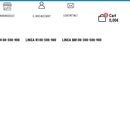
0
Cart
CONTATTACI
AREANEGOZI
IL MIO ACCOUNT
0,00
€
B100-500-900
LINEA R100-500-900
LINEA BB100-300-500-900