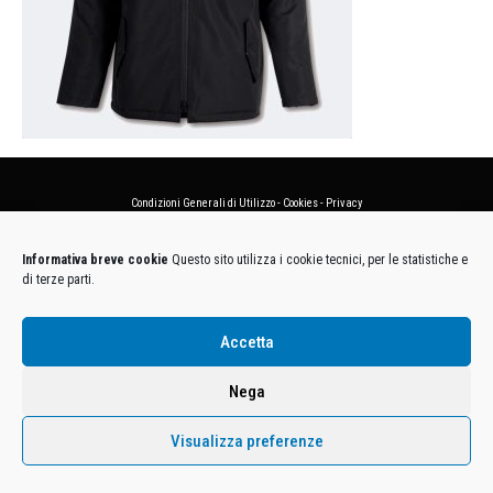
Condizioni Generali di Utilizzo
-
Cookies
-
Privacy
DECATHLON ITALIA S.r.l. Unipersonale - Viale Valassina, 268 - 20851 Lissone (MB) Cap. Soc.
Informativa breve cookie
Questo sito utilizza i cookie tecnici, per le statistiche e
Euro 12.500.000 i.v. - C.F. e Iscr. Reg. Imp. Monza e Brianza 02137480964 - R.E.A. MB-1370021 -
di terze parti.
P.IVA. 11005760159 - Direzione e coordinamento art. 2497 C.C. DECATHLON SA, Villeneuve
D'Ascq, Francia Le foto dei prodotti presenti sul sito sono puramente esemplificative.
Accetta
Nega
Visualizza preferenze