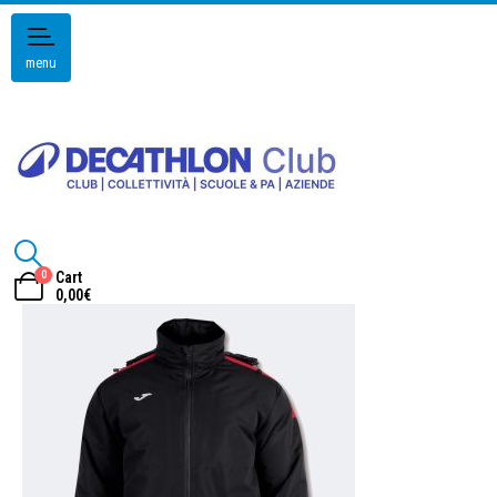
menu
0
Cart
0,00
€