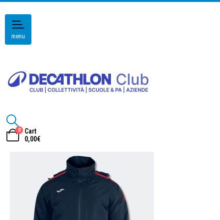
menu
0
Cart
0,00
€