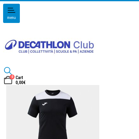
menu
0
Cart
0,00
€