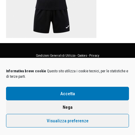
Condizioni Generali di Utilizzo
-
Cookies
-
Privacy
DECATHLON ITALIA S.r.l. Unipersonale - Viale Valassina, 268 - 20851 Lissone (MB) Cap. Soc.
Informativa breve cookie
Questo sito utilizza i cookie tecnici, per le statistiche e
Euro 12.500.000 i.v. - C.F. e Iscr. Reg. Imp. Monza e Brianza 02137480964 - R.E.A. MB-1370021 -
di terze parti.
P.IVA. 11005760159 - Direzione e coordinamento art. 2497 C.C. DECATHLON SA, Villeneuve
D'Ascq, Francia Le foto dei prodotti presenti sul sito sono puramente esemplificative.
Accetta
Nega
Visualizza preferenze