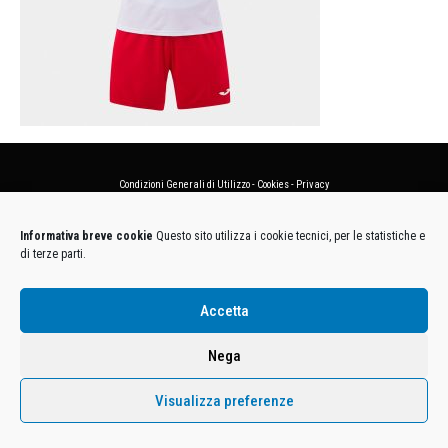
Condizioni Generali di Utilizzo
-
Cookies
-
Privacy
DECATHLON ITALIA S.r.l. Unipersonale - Viale Valassina, 268 - 20851 Lissone (MB) Cap. Soc.
Informativa breve cookie
Questo sito utilizza i cookie tecnici, per le statistiche e
Euro 12.500.000 i.v. - C.F. e Iscr. Reg. Imp. Monza e Brianza 02137480964 - R.E.A. MB-1370021 -
di terze parti.
P.IVA. 11005760159 - Direzione e coordinamento art. 2497 C.C. DECATHLON SA, Villeneuve
D'Ascq, Francia Le foto dei prodotti presenti sul sito sono puramente esemplificative.
Accetta
Nega
Visualizza preferenze