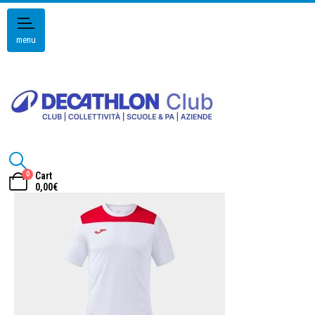
menu
0
Cart
0,00
€