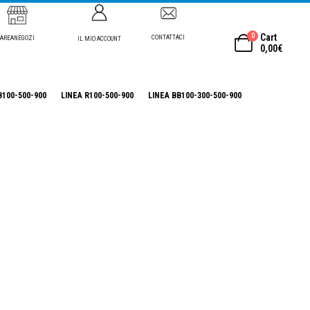
0
Cart
CONTATTACI
AREANEGOZI
IL MIO ACCOUNT
0,00
€
B100-500-900
LINEA R100-500-900
LINEA BB100-300-500-900