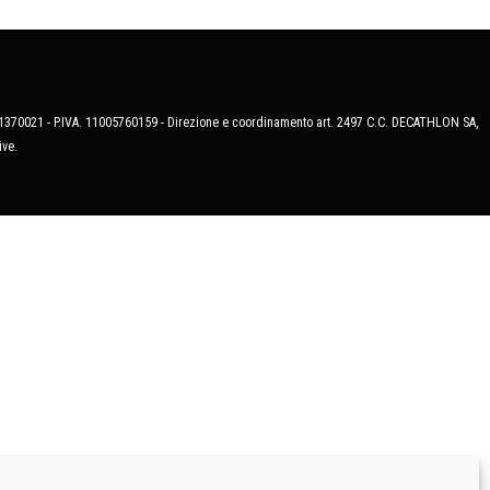
MB-1370021 - P.IVA. 11005760159 - Direzione e coordinamento art. 2497 C.C. DECATHLON SA,
ive.