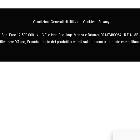
Condizioni Generali di Utilizzo
-
Cookies
-
Privacy
 Soc. Euro 12.500.000 i.v. - C.F. e Iscr. Reg. Imp. Monza e Brianza 02137480964 - R.E.A. 
illeneuve D'Ascq, Francia Le foto dei prodotti presenti sul sito sono puramente esemplificat