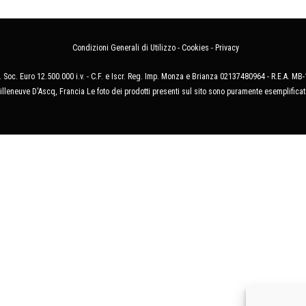
Condizioni Generali di Utilizzo
-
Cookies
-
Privacy
 Soc. Euro 12.500.000 i.v. - C.F. e Iscr. Reg. Imp. Monza e Brianza 02137480964 - R.E.A. 
illeneuve D'Ascq, Francia Le foto dei prodotti presenti sul sito sono puramente esemplificat