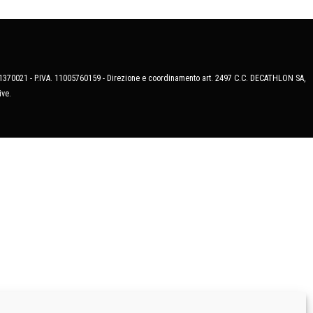
MB-1370021 - P.IVA. 11005760159 - Direzione e coordinamento art. 2497 C.C. DECATHLON SA,
ive.