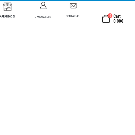
0
Cart
CONTATTACI
AREANEGOZI
IL MIO ACCOUNT
0,00
€