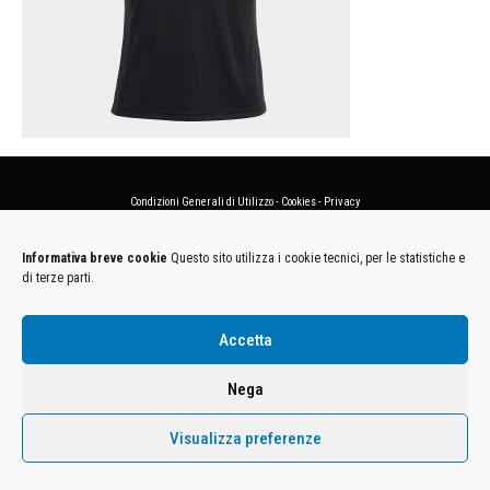
Condizioni Generali di Utilizzo
-
Cookies
-
Privacy
DECATHLON ITALIA S.r.l. Unipersonale - Viale Valassina, 268 - 20851 Lissone (MB) Cap. Soc.
Informativa breve cookie
Questo sito utilizza i cookie tecnici, per le statistiche e
Euro 12.500.000 i.v. - C.F. e Iscr. Reg. Imp. Monza e Brianza 02137480964 - R.E.A. MB-1370021 -
di terze parti.
P.IVA. 11005760159 - Direzione e coordinamento art. 2497 C.C. DECATHLON SA, Villeneuve
D'Ascq, Francia Le foto dei prodotti presenti sul sito sono puramente esemplificative.
Accetta
Nega
Visualizza preferenze