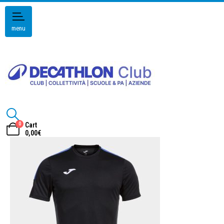
menu
0
Cart
0,00
€