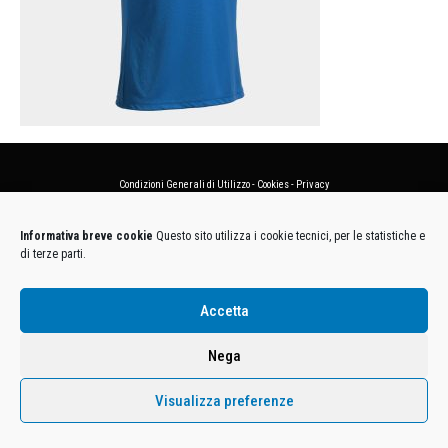
Condizioni Generali di Utilizzo
-
Cookies
-
Privacy
DECATHLON ITALIA S.r.l. Unipersonale - Viale Valassina, 268 - 20851 Lissone (MB) Cap. Soc.
Informativa breve cookie
Questo sito utilizza i cookie tecnici, per le statistiche e
Euro 12.500.000 i.v. - C.F. e Iscr. Reg. Imp. Monza e Brianza 02137480964 - R.E.A. MB-1370021 -
di terze parti.
P.IVA. 11005760159 - Direzione e coordinamento art. 2497 C.C. DECATHLON SA, Villeneuve
D'Ascq, Francia Le foto dei prodotti presenti sul sito sono puramente esemplificative.
Accetta
Nega
Visualizza preferenze