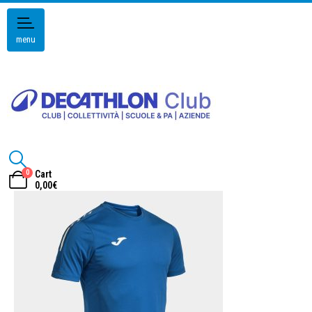
menu
0
Cart
0,00
€