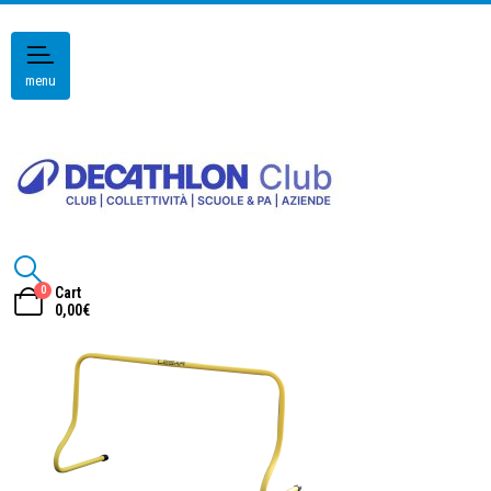
menu
0
Cart
0,00
€