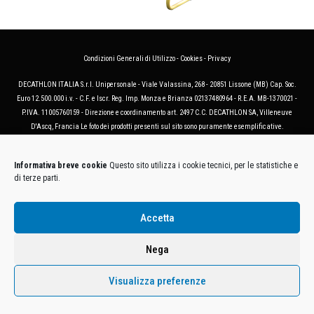
Condizioni Generali di Utilizzo
-
Cookies
-
Privacy
DECATHLON ITALIA S.r.l. Unipersonale - Viale Valassina, 268 - 20851 Lissone (MB) Cap. Soc.
Euro 12.500.000 i.v. - C.F. e Iscr. Reg. Imp. Monza e Brianza 02137480964 - R.E.A. MB-1370021 -
P.IVA. 11005760159 - Direzione e coordinamento art. 2497 C.C. DECATHLON SA, Villeneuve
D'Ascq, Francia Le foto dei prodotti presenti sul sito sono puramente esemplificative.
Informativa breve cookie
Questo sito utilizza i cookie tecnici, per le statistiche e
di terze parti.
Accetta
Nega
Visualizza preferenze