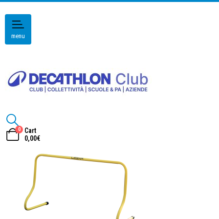
menu
0
Cart
0,00
€