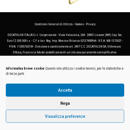
Condizioni Generali di Utilizzo
-
Cookies
-
Privacy
DECATHLON ITALIA S.r.l. Unipersonale - Viale Valassina, 268 - 20851 Lissone (MB) Cap. Soc.
Euro 12.500.000 i.v. - C.F. e Iscr. Reg. Imp. Monza e Brianza 02137480964 - R.E.A. MB-1370021 -
P.IVA. 11005760159 - Direzione e coordinamento art. 2497 C.C. DECATHLON SA, Villeneuve
D'Ascq, Francia Le foto dei prodotti presenti sul sito sono puramente esemplificative.
Informativa breve cookie
Questo sito utilizza i cookie tecnici, per le statistiche e
di terze parti.
Accetta
Nega
Visualizza preferenze