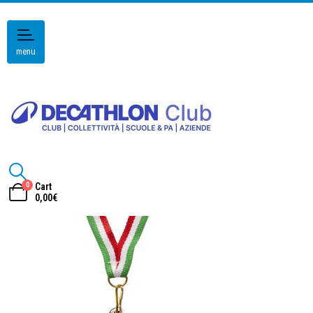
menu
0
Cart
0,00
€