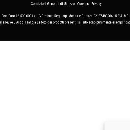
Condizioni Generali di Utilizzo
-
Cookies
-
Privacy
 Soc. Euro 12.500.000 i.v. - C.F. e Iscr. Reg. Imp. Monza e Brianza 02137480964 - R.E.A. 
illeneuve D'Ascq, Francia Le foto dei prodotti presenti sul sito sono puramente esemplificat