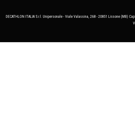
DECATHLON ITALIA S.r.l. Unipersonale - Viale Valassina, 268 - 20851 Lissone (MB) Cap.
V