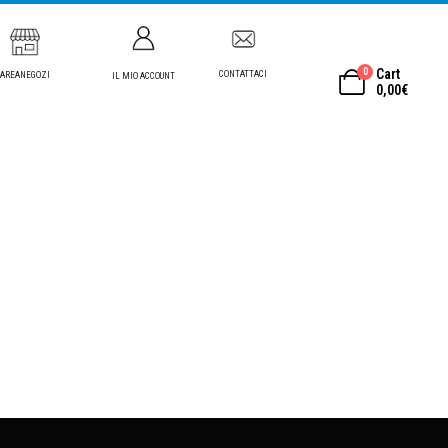
0
Cart
CONTATTACI
AREANEGOZI
IL MIO ACCOUNT
0,00
€