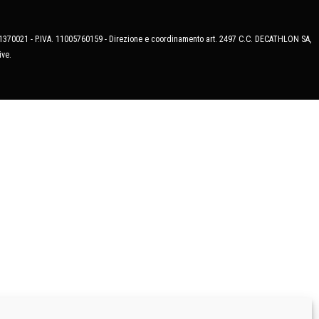
MB-1370021 - P.IVA. 11005760159 - Direzione e coordinamento art. 2497 C.C. DECATHLON SA,
ive.