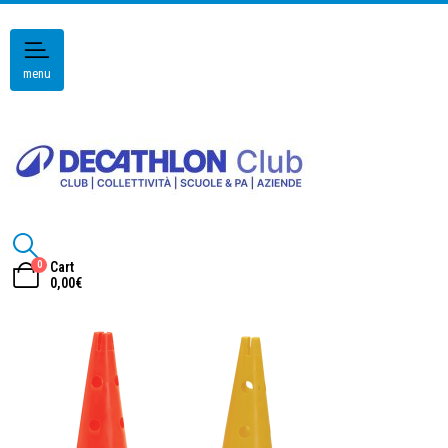
menu
0
Cart
0,00
€