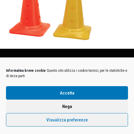
Condizioni Generali di Utilizzo
-
Cookies
-
Privacy
Informativa breve cookie
Questo sito utilizza i cookie tecnici, per le statistiche e
DECATHLON ITALIA S.r.l. Unipersonale - Viale Valassina, 268 - 20851 Lissone (MB) Cap. Soc.
di terze parti.
Euro 12.500.000 i.v. - C.F. e Iscr. Reg. Imp. Monza e Brianza 02137480964 - R.E.A. MB-1370021 -
P.IVA. 11005760159 - Direzione e coordinamento art. 2497 C.C. DECATHLON SA, Villeneuve
D'Ascq, Francia Le foto dei prodotti presenti sul sito sono puramente esemplificative.
Accetta
Nega
Visualizza preferenze