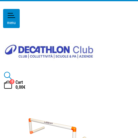
menu
0
Cart
0,00
€