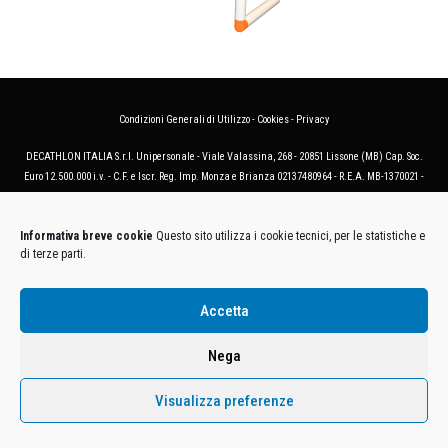
Condizioni Generali di Utilizzo
-
Cookies
-
Privacy
DECATHLON ITALIA S.r.l. Unipersonale - Viale Valassina, 268 - 20851 Lissone (MB) Cap. Soc.
Euro 12.500.000 i.v. - C.F. e Iscr. Reg. Imp. Monza e Brianza 02137480964 - R.E.A. MB-1370021 -
P.IVA. 11005760159 - Direzione e coordinamento art. 2497 C.C. DECATHLON SA, Villeneuve
D'Ascq, Francia Le foto dei prodotti presenti sul sito sono puramente esemplificative.
Informativa breve cookie
Questo sito utilizza i cookie tecnici, per le statistiche e
di terze parti.
Accetta
Nega
Visualizza preferenze