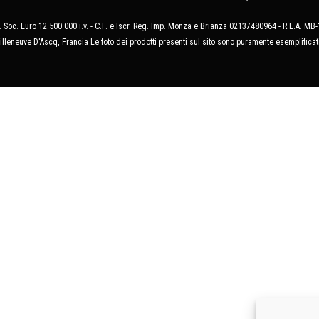
 Soc. Euro 12.500.000 i.v. - C.F. e Iscr. Reg. Imp. Monza e Brianza 02137480964 - R.E.A. 
illeneuve D'Ascq, Francia Le foto dei prodotti presenti sul sito sono puramente esemplificat