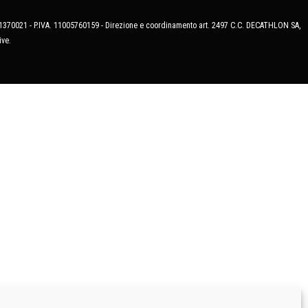
MB-1370021 - P.IVA. 11005760159 - Direzione e coordinamento art. 2497 C.C. DECATHLON SA,
ive.