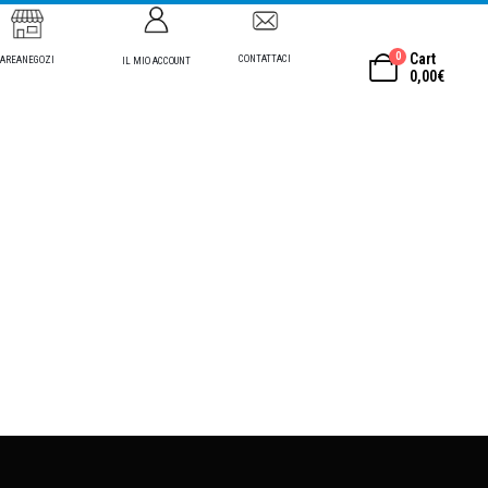
0
Cart
CONTATTACI
AREANEGOZI
IL MIO ACCOUNT
0,00
€