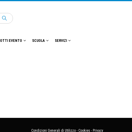
OTTI EVENTO
SCUOLA
SERVIZI
Condizioni Generali di Utilizzo
-
Cookies
-
Privacy