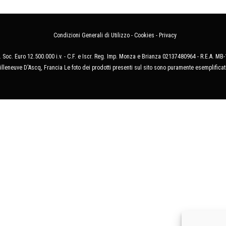
Condizioni Generali di Utilizzo
-
Cookies
-
Privacy
 Soc. Euro 12.500.000 i.v. - C.F. e Iscr. Reg. Imp. Monza e Brianza 02137480964 - R.E.A. 
illeneuve D'Ascq, Francia Le foto dei prodotti presenti sul sito sono puramente esemplificat