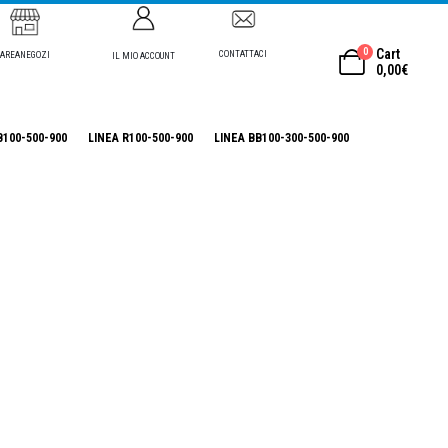
0
Cart
CONTATTACI
AREANEGOZI
IL MIO ACCOUNT
0,00
€
B100-500-900
LINEA R100-500-900
LINEA BB100-300-500-900