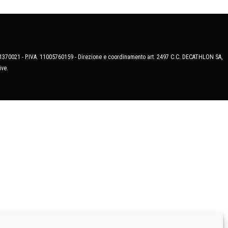
MB-1370021 - P.IVA. 11005760159 - Direzione e coordinamento art. 2497 C.C. DECATHLON SA,
ive.