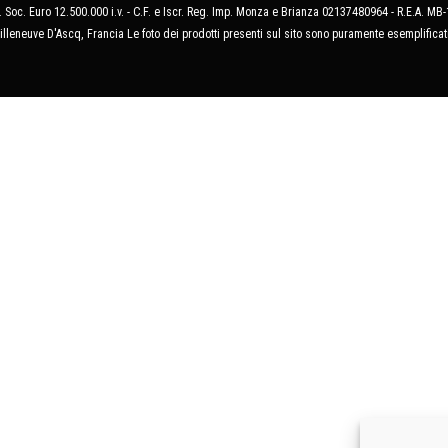
 Soc. Euro 12.500.000 i.v. - C.F. e Iscr. Reg. Imp. Monza e Brianza 02137480964 - R.E.A. 
illeneuve D'Ascq, Francia Le foto dei prodotti presenti sul sito sono puramente esemplificat