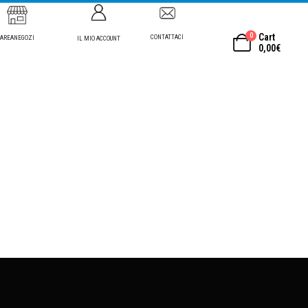
0
Cart
CONTATTACI
AREANEGOZI
IL MIO ACCOUNT
0,00
€