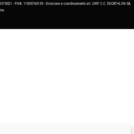
MB-1370021 - P.IVA. 11005760159 - Direzione e coordinamento art. 2497 C.C. DECATHLON SA,
ive.