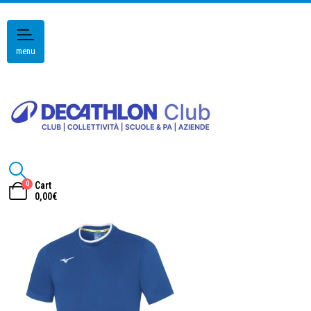
menu
0
Cart
0,00
€