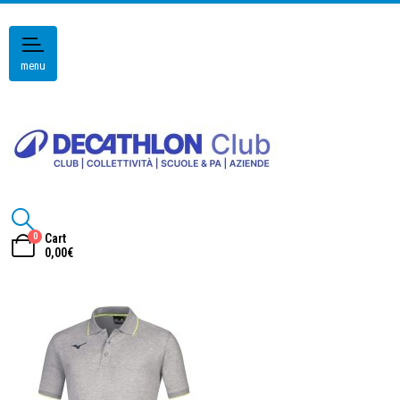
menu
0
Cart
0,00
€