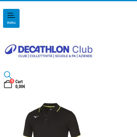
menu
0
Cart
0,00
€