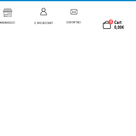
0
Cart
CONTATTACI
AREANEGOZI
IL MIO ACCOUNT
0,00
€