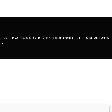
MB-1370021 - P.IVA. 11005760159 - Direzione e coordinamento art. 2497 C.C. DECATHLON SA,
ive.