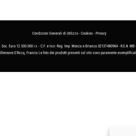
Condizioni Generali di Utilizzo
-
Cookies
-
Privacy
 Soc. Euro 12.500.000 i.v. - C.F. e Iscr. Reg. Imp. Monza e Brianza 02137480964 - R.E.A. 
illeneuve D'Ascq, Francia Le foto dei prodotti presenti sul sito sono puramente esemplificat