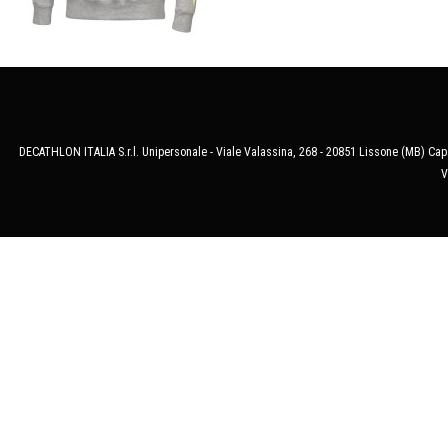
DECATHLON ITALIA S.r.l. Unipersonale - Viale Valassina, 268 - 20851 Lissone (MB) Cap.
V