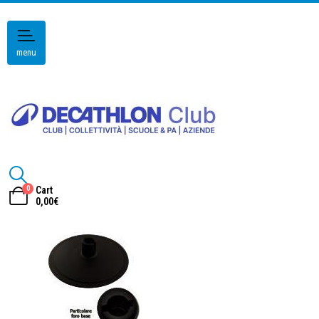
menu
0
Cart
0,00
€