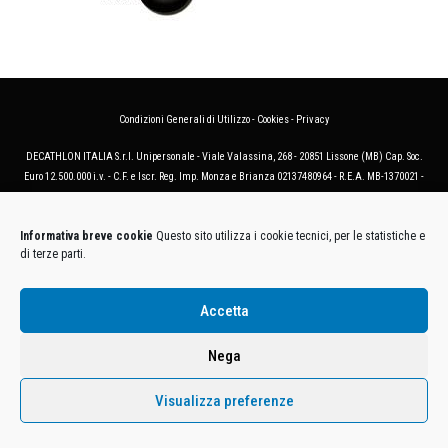
Condizioni Generali di Utilizzo
-
Cookies
-
Privacy
DECATHLON ITALIA S.r.l. Unipersonale - Viale Valassina, 268 - 20851 Lissone (MB) Cap. Soc.
Euro 12.500.000 i.v. - C.F. e Iscr. Reg. Imp. Monza e Brianza 02137480964 - R.E.A. MB-1370021 -
P.IVA. 11005760159 - Direzione e coordinamento art. 2497 C.C. DECATHLON SA, Villeneuve
D'Ascq, Francia Le foto dei prodotti presenti sul sito sono puramente esemplificative.
Informativa breve cookie
Questo sito utilizza i cookie tecnici, per le statistiche e
di terze parti.
Accetta
Nega
Visualizza preferenze