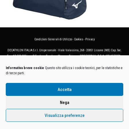
Condizioni Generali di Utilizzo
-
Cookies
-
Privacy
DECATHLON ITALIA S.r.l. Unipersonale - Viale Valassina, 268 - 20851 Lissone (MB) Cap. Soc.
Euro 12.500.000 i.v. - C.F. e Iscr. Reg. Imp. Monza e Brianza 02137480964 - R.E.A. MB-1370021 -
P.IVA. 11005760159 - Direzione e coordinamento art. 2497 C.C. DECATHLON SA, Villeneuve
D'Ascq, Francia Le foto dei prodotti presenti sul sito sono puramente esemplificative.
Informativa breve cookie
Questo sito utilizza i cookie tecnici, per le statistiche e
di terze parti.
Accetta
Nega
Visualizza preferenze