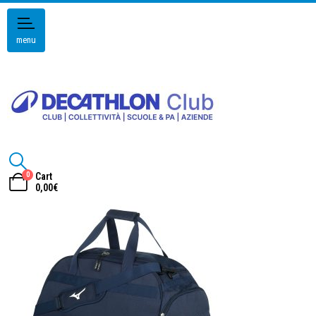
menu
0
Cart
0,00
€