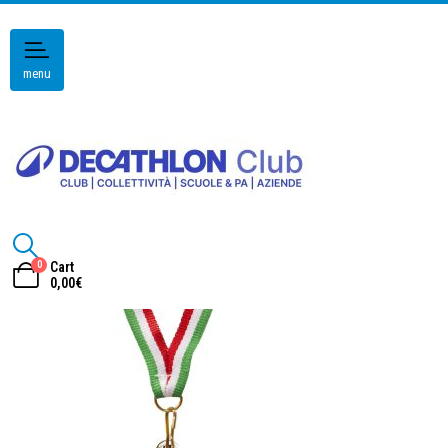
menu
0
Cart
0,00
€