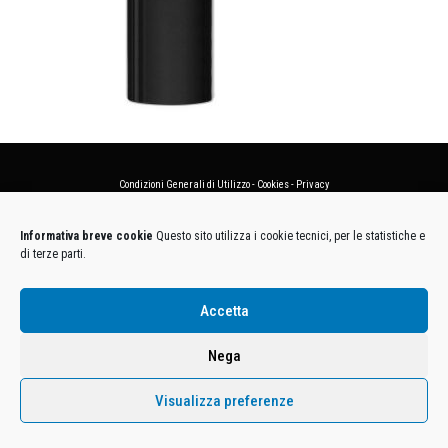
Condizioni Generali di Utilizzo
-
Cookies
-
Privacy
DECATHLON ITALIA S.r.l. Unipersonale - Viale Valassina, 268 - 20851 Lissone (MB) Cap. Soc.
Informativa breve cookie
Questo sito utilizza i cookie tecnici, per le statistiche e
Euro 12.500.000 i.v. - C.F. e Iscr. Reg. Imp. Monza e Brianza 02137480964 - R.E.A. MB-1370021 -
di terze parti.
P.IVA. 11005760159 - Direzione e coordinamento art. 2497 C.C. DECATHLON SA, Villeneuve
D'Ascq, Francia Le foto dei prodotti presenti sul sito sono puramente esemplificative.
Accetta
Nega
Visualizza preferenze