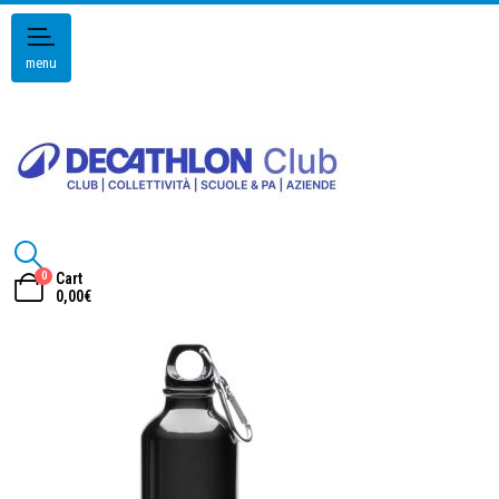
menu
0
Cart
0,00
€