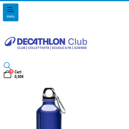
menu
0
Cart
0,00
€