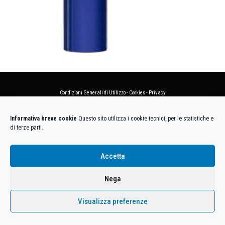
Condizioni Generali di Utilizzo
-
Cookies
-
Privacy
DECATHLON ITALIA S.r.l. Unipersonale - Viale Valassina, 268 - 20851 Lissone (MB) Cap. Soc.
Informativa breve cookie
Questo sito utilizza i cookie tecnici, per le statistiche e
Euro 12.500.000 i.v. - C.F. e Iscr. Reg. Imp. Monza e Brianza 02137480964 - R.E.A. MB-1370021 -
di terze parti.
P.IVA. 11005760159 - Direzione e coordinamento art. 2497 C.C. DECATHLON SA, Villeneuve
D'Ascq, Francia Le foto dei prodotti presenti sul sito sono puramente esemplificative.
Accetta
Nega
Visualizza preferenze