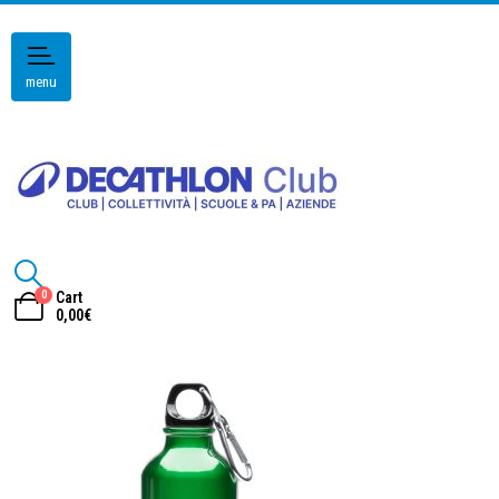
menu
0
Cart
0,00
€