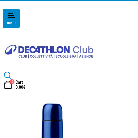
menu
0
Cart
0,00
€