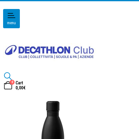
menu
0
Cart
0,00
€