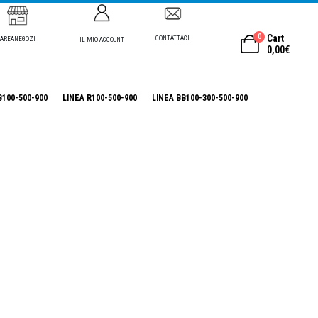
0
Cart
CONTATTACI
AREANEGOZI
IL MIO ACCOUNT
0,00
€
B100-500-900
LINEA R100-500-900
LINEA BB100-300-500-900