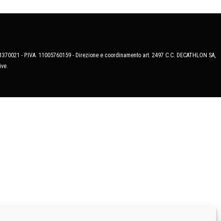
MB-1370021 - P.IVA. 11005760159 - Direzione e coordinamento art. 2497 C.C. DECATHLON SA,
ive.