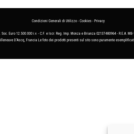
Condizioni Generali di Utilizzo
-
Cookies
-
Privacy
 Soc. Euro 12.500.000 i.v. - C.F. e Iscr. Reg. Imp. Monza e Brianza 02137480964 - R.E.A. 
illeneuve D'Ascq, Francia Le foto dei prodotti presenti sul sito sono puramente esemplificat