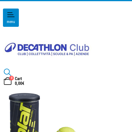
menu
0
Cart
0,00
€