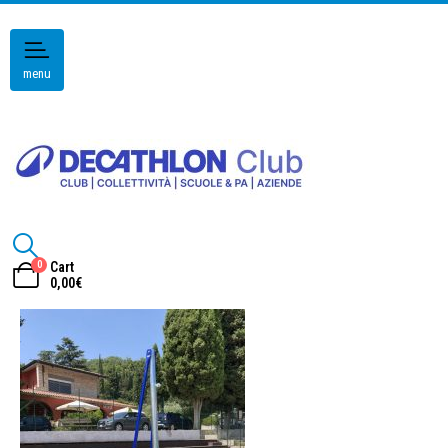
menu
0
Cart
0,00
€