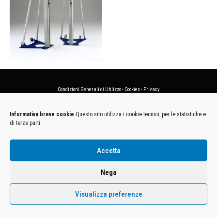
Condizioni Generali di Utilizzo
-
Cookies
-
Privacy
DECATHLON ITALIA S.r.l. Unipersonale - Viale Valassina, 268 - 20851 Lissone (MB) Cap. Soc.
Informativa breve cookie
Questo sito utilizza i cookie tecnici, per le statistiche e
Euro 12.500.000 i.v. - C.F. e Iscr. Reg. Imp. Monza e Brianza 02137480964 - R.E.A. MB-1370021 -
di terze parti.
P.IVA. 11005760159 - Direzione e coordinamento art. 2497 C.C. DECATHLON SA, Villeneuve
D'Ascq, Francia Le foto dei prodotti presenti sul sito sono puramente esemplificative.
Accetta
Nega
Visualizza preferenze