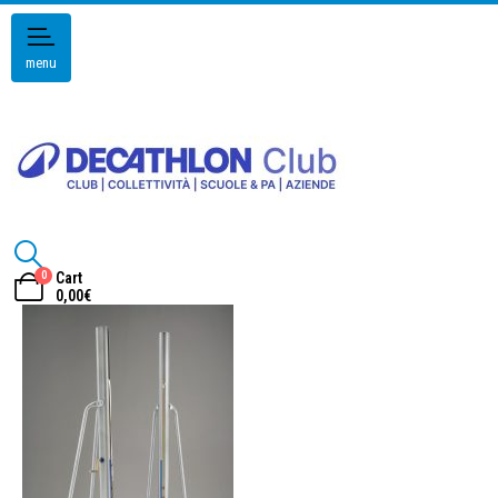
menu
0
Cart
0,00
€