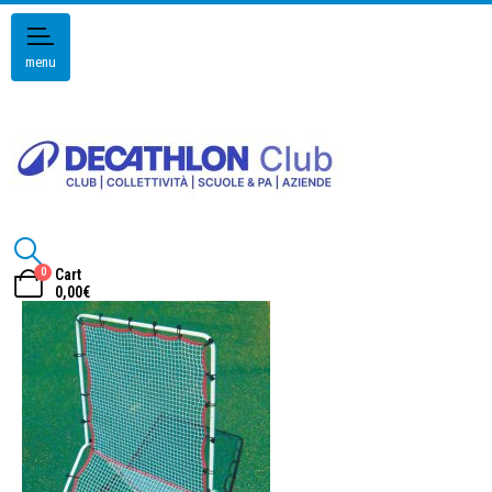
menu
0
Cart
0,00
€