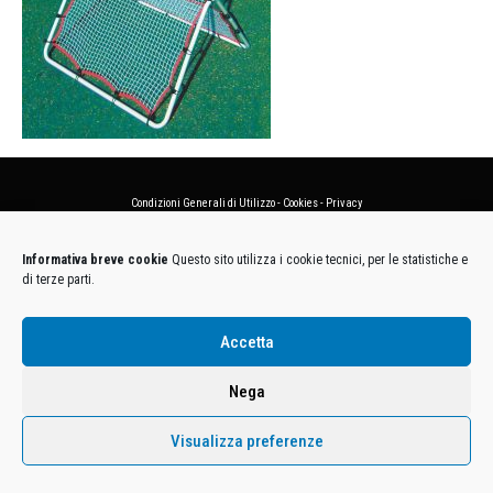
Condizioni Generali di Utilizzo
-
Cookies
-
Privacy
DECATHLON ITALIA S.r.l. Unipersonale - Viale Valassina, 268 - 20851 Lissone (MB) Cap. Soc.
Informativa breve cookie
Questo sito utilizza i cookie tecnici, per le statistiche e
Euro 12.500.000 i.v. - C.F. e Iscr. Reg. Imp. Monza e Brianza 02137480964 - R.E.A. MB-1370021 -
di terze parti.
P.IVA. 11005760159 - Direzione e coordinamento art. 2497 C.C. DECATHLON SA, Villeneuve
D'Ascq, Francia Le foto dei prodotti presenti sul sito sono puramente esemplificative.
Accetta
Nega
Visualizza preferenze