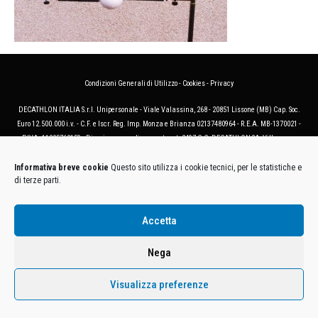
Condizioni Generali di Utilizzo
-
Cookies
-
Privacy
DECATHLON ITALIA S.r.l. Unipersonale - Viale Valassina, 268 - 20851 Lissone (MB) Cap. Soc.
Euro 12.500.000 i.v. - C.F. e Iscr. Reg. Imp. Monza e Brianza 02137480964 - R.E.A. MB-1370021 -
P.IVA. 11005760159 - Direzione e coordinamento art. 2497 C.C. DECATHLON SA, Villeneuve
D'Ascq, Francia Le foto dei prodotti presenti sul sito sono puramente esemplificative.
Informativa breve cookie
Questo sito utilizza i cookie tecnici, per le statistiche e
di terze parti.
Accetta
Nega
Visualizza preferenze