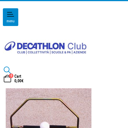
menu
0
Cart
0,00
€