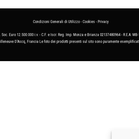
Condizioni Generali di Utilizzo
-
Cookies
-
Privacy
 Soc. Euro 12.500.000 i.v. - C.F. e Iscr. Reg. Imp. Monza e Brianza 02137480964 - R.E.A. 
illeneuve D'Ascq, Francia Le foto dei prodotti presenti sul sito sono puramente esemplificat