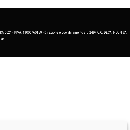
MB-1370021 - P.IVA. 11005760159 - Direzione e coordinamento art. 2497 C.C. DECATHLON SA,
ive.