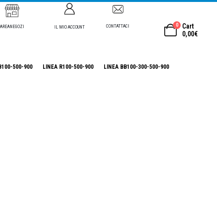
0
Cart
CONTATTACI
AREANEGOZI
IL MIO ACCOUNT
0,00
€
B100-500-900
LINEA R100-500-900
LINEA BB100-300-500-900