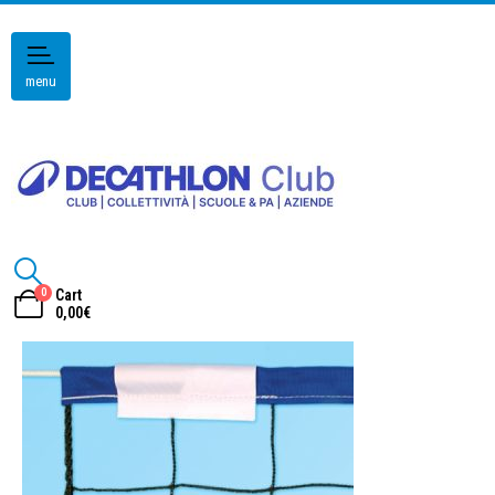
menu
0
Cart
0,00
€