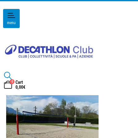
menu
0
Cart
0,00
€